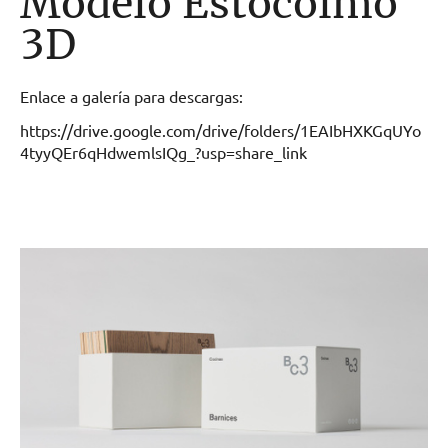
Modelo Estocolmo
3D
Enlace a galería para descargas:
https://drive.google.com/drive/folders/1EAIbHXKGqUYo
4tyyQEr6qHdwemlsIQg_?usp=share_link